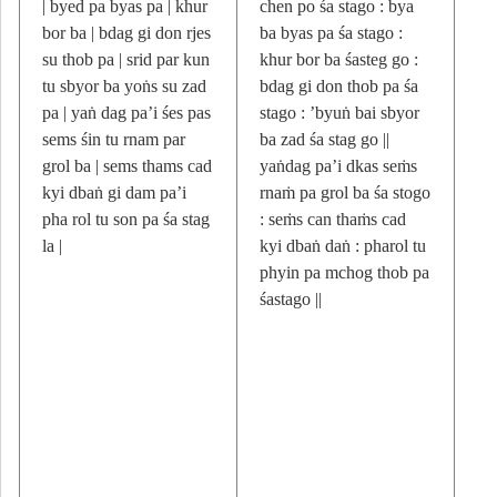
| byed pa byas pa | khur
chen po śa stago : bya
bor ba | bdag gi don rjes
ba byas pa śa stago :
su thob pa | srid par kun
khur bor ba śasteg go :
tu sbyor ba yoṅs su zad
bdag gi don thob pa śa
pa | yaṅ dag pa’i śes pas
stago : ’byuṅ bai sbyor
sems śin tu rnam par
ba zad śa stag go ||
grol ba | sems thams cad
yaṅdag pa’i dkas seṁs
kyi dbaṅ gi dam pa’i
rnaṁ pa grol ba śa stogo
pha rol tu son pa śa stag
: seṁs can thaṁs cad
la |
kyi dbaṅ daṅ : pharol tu
phyin pa mchog thob pa
śastago ||