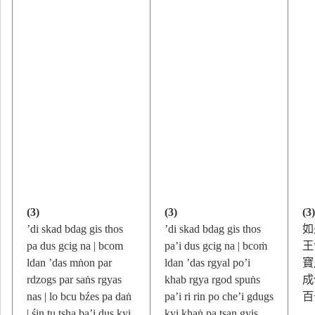
(3)
(3)
(3
’di skad bdag gis thos
’di skad bdag gis thos
如
pa dus gcig na | bcom
pa’i dus gcig na | bcoṁ
王
ldan ’das mṅon par
ldan ’das rgyal po’i
寶
rdzogs par saṅs rgyas
khab rgya rgod spuṅs
成
nas | lo bcu bźes pa daṅ
pa’i ri rin po che’i gdugs
百
| śin tu tsha ba’i dus kyi
kyi khaṅ pa tsan gyis