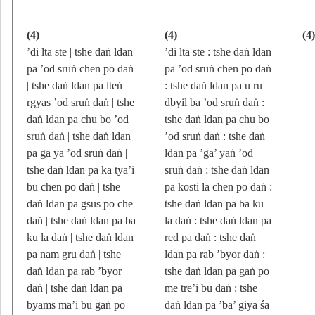
(4)
(4)
(4
’di lta ste | tshe daṅ ldan
’di lta ste : tshe daṅ ldan
pa ’od sruṅ chen po daṅ
pa ’od sruṅ chen po daṅ
| tshe daṅ ldan pa lteṅ
: tshe daṅ ldan pa u ru
rgyas ’od sruṅ daṅ | tshe
dbyil ba ’od sruṅ daṅ :
daṅ ldan pa chu bo ’od
tshe daṅ ldan pa chu bo
sruṅ daṅ | tshe daṅ ldan
’od sruṅ daṅ : tshe daṅ
pa ga ya ’od sruṅ daṅ |
ldan pa ’ga’ yaṅ ’od
tshe daṅ ldan pa ka tya’i
sruṅ daṅ : tshe daṅ ldan
bu chen po daṅ | tshe
pa kosti la chen po daṅ :
daṅ ldan pa gsus po che
tshe daṅ ldan pa ba ku
daṅ | tshe daṅ ldan pa ba
la daṅ : tshe daṅ ldan pa
ku la daṅ | tshe daṅ ldan
red pa daṅ : tshe daṅ
pa nam gru daṅ | tshe
ldan pa rab ’byor daṅ :
daṅ ldan pa rab ’byor
tshe daṅ ldan pa gaṅ po
daṅ | tshe daṅ ldan pa
me tre’i bu daṅ : tshe
byams ma’i bu gaṅ po
daṅ ldan pa ’ba’ giya śa