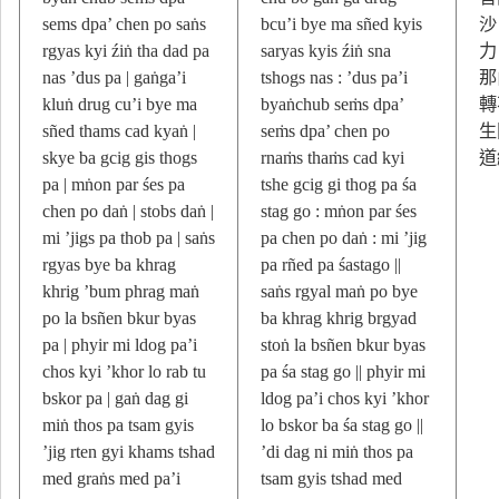
sems dpa’ chen po saṅs
bcu’i bye ma sñed kyis
沙
rgyas kyi źiṅ tha dad pa
saryas kyis źiṅ sna
力
nas ’dus pa | gaṅga’i
tshogs nas : ’dus pa’i
那
kluṅ drug cu’i bye ma
byaṅchub seṁs dpa’
轉
sñed thams cad kyaṅ |
seṁs dpa’ chen po
生
skye ba gcig gis thogs
rnaṁs thaṁs cad kyi
道
pa | mṅon par śes pa
tshe gcig gi thog pa śa
chen po daṅ | stobs daṅ |
stag go : mṅon par śes
mi ’jigs pa thob pa | saṅs
pa chen po daṅ : mi ’jig
rgyas bye ba khrag
pa rñed pa śastago ||
khrig ’bum phrag maṅ
saṅs rgyal maṅ po bye
po la bsñen bkur byas
ba khrag khrig brgyad
pa | phyir mi ldog pa’i
stoṅ la bsñen bkur byas
chos kyi ’khor lo rab tu
pa śa stag go || phyir mi
bskor pa | gaṅ dag gi
ldog pa’i chos kyi ’khor
miṅ thos pa tsam gyis
lo bskor ba śa stag go ||
’jig rten gyi khams tshad
’di dag ni miṅ thos pa
med graṅs med pa’i
tsam gyis tshad med