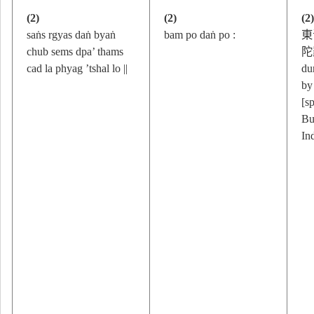
(2)
(2)
(2
saṅs rgyas daṅ byaṅ
bam po daṅ po :
東
chub sems dpa’ thams
陀羅
cad la phyag ’tshal lo ||
du
by
[sp
Bu
In