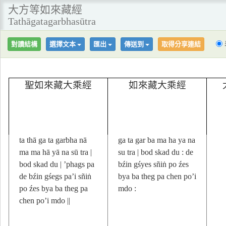
大方等如來藏經
Tathāgatagarbhasūtra
對讀結構
選擇文本
匯出
傳送到
取得分享連結
聖如來藏大乘經
如來藏大乘經
(1)
(1)
(1
|| rgya gar skad du | ārya
rgya gar skad du ta thā
大
ta thā ga ta garbha nā
ga ta gar ba ma ha ya na
ma ma hā yā na sū tra |
su tra | bod skad du : de
bod skad du | ’phags pa
bźin gśyes sñiṅ po źes
de bźin gśegs pa’i sñiṅ
bya ba theg pa chen po’i
po źes bya ba theg pa
mdo :
chen po’i mdo ||