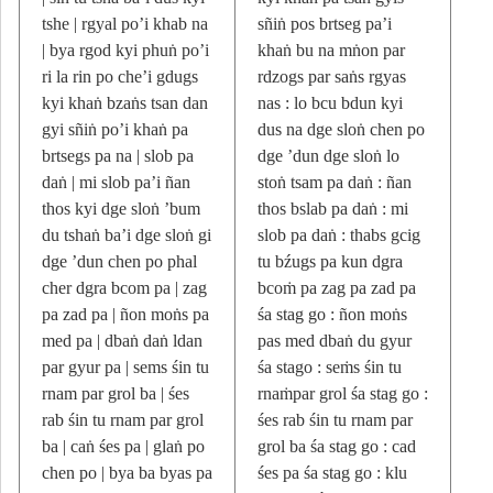
tshe | rgyal po’i khab na
sñiṅ pos brtseg pa’i
| bya rgod kyi phuṅ po’i
khaṅ bu na mṅon par
ri la rin po che’i gdugs
rdzogs par saṅs rgyas
kyi khaṅ bzaṅs tsan dan
nas : lo bcu bdun kyi
gyi sñiṅ po’i khaṅ pa
dus na dge sloṅ chen po
brtsegs pa na | slob pa
dge ’dun dge sloṅ lo
daṅ | mi slob pa’i ñan
stoṅ tsam pa daṅ : ñan
thos kyi dge sloṅ ’bum
thos bslab pa daṅ : mi
du tshaṅ ba’i dge sloṅ gi
slob pa daṅ : thabs gcig
dge ’dun chen po phal
tu bźugs pa kun dgra
cher dgra bcom pa | zag
bcoṁ pa zag pa zad pa
pa zad pa | ñon moṅs pa
śa stag go : ñon moṅs
med pa | dbaṅ daṅ ldan
pas med dbaṅ du gyur
par gyur pa | sems śin tu
śa stago : seṁs śin tu
rnam par grol ba | śes
rnaṁpar grol śa stag go :
rab śin tu rnam par grol
śes rab śin tu rnam par
ba | caṅ śes pa | glaṅ po
grol ba śa stag go : cad
chen po | bya ba byas pa
śes pa śa stag go : klu