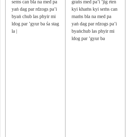
sems can bla na med pa
graṅs med pa’i ’jig rten
yaṅ dag par rdzogs pa’i
kyi khaṁs kyi seṁs can
byaṅ chub las phyir mi
rnaṁs bla na med pa
ldog par ’gyur ba śa stag
yaṅ dag par rdzogs pa’i
la |
byaṅchub las phyir mi
ldog par ’gyur ba