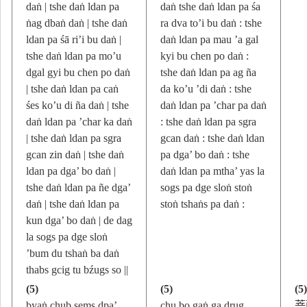
daṅ | tshe daṅ ldan pa
daṅ tshe daṅ ldan pa śa
ṅag dbaṅ daṅ | tshe daṅ
ra dva to’i bu daṅ : tshe
ldan pa śā ri’i bu daṅ |
daṅ ldan pa mau ’a gal
tshe daṅ ldan pa mo’u
kyi bu chen po daṅ :
dgal gyi bu chen po daṅ
tshe daṅ ldan pa ag ña
| tshe daṅ ldan pa caṅ
da ko’u ’di daṅ : tshe
śes ko’u di ña daṅ | tshe
daṅ ldan pa ’char pa daṅ
daṅ ldan pa ’char ka daṅ
: tshe daṅ ldan pa sgra
| tshe daṅ ldan pa sgra
gcan daṅ : tshe daṅ ldan
gcan zin daṅ | tshe daṅ
pa dga’ bo daṅ : tshe
ldan pa dga’ bo daṅ |
daṅ ldan pa mtha’ yas la
tshe daṅ ldan pa ñe dga’
sogs pa dge sloṅ stoṅ
daṅ | tshe daṅ ldan pa
stoṅ tshaṅs pa daṅ :
kun dga’ bo daṅ | de dag
la sogs pa dge sloṅ
’bum du tshaṅ ba daṅ
thabs gcig tu bźugs so ||
(5)
(5)
(5
byaṅ chub sems dpa’
chu bo gaṅ ga drug
菩