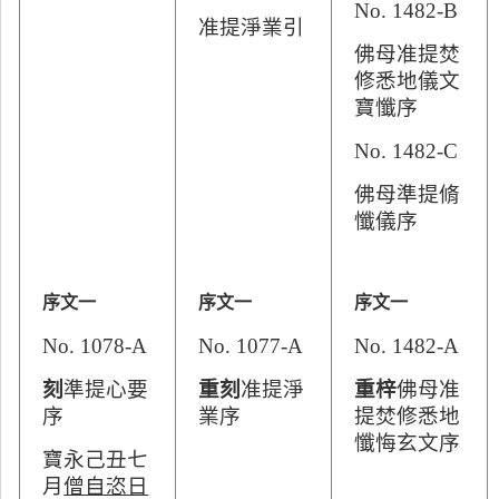
No. 1482-B
准提淨業引
佛母准提焚
修悉地儀文
寶懺序
No. 1482-C
佛母準提脩
懺儀序
序文一
序文一
序文一
No. 1078-A
No. 1077-A
No. 1482-A
刻
準提心要
重刻
准提淨
重梓
佛母准
序
業序
提焚修悉地
懺悔玄文序
寶永
己丑七
月
僧自恣日