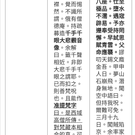
八座。仕至
襟。覺而惕
極品。墮水
然。不識所
不濡。遇宼
謂。俄有僧
辟易。予亦
德庵。持疏
遵奉受持罔
募造
千手千
懈。早試思
眼大悲觀音
賦青雲。父
像
。余解
命應襲。
謬
曰。籤千聲
叨天錫文廕
相近。非即
金吾。甲申
大悲千手千
人日。夢山
眼之謂耶。
石崩飛。潛
已而扣之。
身無地。聞
則善梵呪
空中語曰。
也。且能作
但持我呪。
准提梵字
爾難可免。
曰。是西域
三月十九
高僧所傳。
日。闖賊陷
對梵藏本相
京。余率家
合的真。可