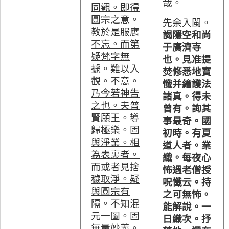
哉。
同觀。即得
圓宗之意。
先余入閩。
教於是服膺
謁隱空和尚
不忘。而第
于廣濟寺
疑梵字無
也。見准提
據。難以入
焚修悉地寶
觀。不意。
懺并繪護法
乃今若神告
諸真。得未
之也。夫普
曾有。詢其
賢願王。導
事最奇。國
歸極樂。固
初時。有夏
與淨業。相
道人者。業
為表裏者。
織。每夜心
而或者見捨
怖遇老僧授
穢取淨。疑
呪懺云。持
與圓宗有
之可無怖。
隔。不知混
能解說。一
元一圖。固
日織次。抒
無量妙義。