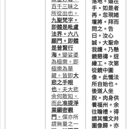
落地。還在
百千三昧之
手。如是者
所從出也。
再。忽現諸
九聖梵字。
壇將。拜而
即體是毗盧
問之。告
法界。六八
曰。汝心
願門。即體
誠。大聖命
是普賢行
我護。乃懸
海。
變娑婆
鏡懇禱。迓
為極樂。即
繪工。次第
極樂為華
從鏡中圖
藏。皆即
大
像。此懺法
悲之手眼
所自始也。
也
。夫大悲
後道人坐
余何敢知。
脫。肉身供
而此
准提淨
養福州。余
業顯密觀
往瞻禮。得
門
。
儻亦所
請其懺文并
謂無量之一
圖像歸。亦