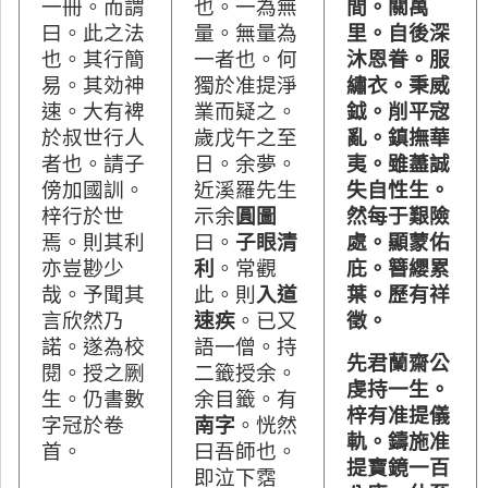
一冊。而謂
也。一為無
間。關萬
曰。此之法
量。無量為
里。自後深
也。其行簡
一者也。何
沐恩眷。服
易。其効神
獨於准提淨
繡衣。秉威
速。大有裨
業而疑之。
鉞。削平宼
於叔世行人
歲戊午之至
亂。鎮撫華
者也。請子
日。余夢。
夷。雖藎誠
傍加國訓。
近溪羅先生
失自性生。
梓行於世
示余
圓圖
然每于艱險
焉。則其利
曰。
子眼清
處。顯蒙佑
亦豈尠少
利
。常觀
庇。簪纓累
哉。予聞其
此。則
入道
葉。歷有祥
言欣然乃
速疾
。
已又
徵。
諾。遂為校
語一僧。持
先君蘭齋公
閱。授之劂
二籤授余。
虔持一生。
生。仍書數
余目籤。有
梓有准提儀
字冠於卷
南字
。恍然
軌。鑄施准
首。
曰吾師也。
提寶鏡一百
即泣下霑