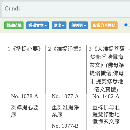
Cundi
對讀結構
選擇文本
匯出
傳送到
取得分享連結
1《準提心要》
2《准提淨業》
3《大准提菩薩
焚修悉地懺悔
玄文》(佛母準
零、收錄於大
零、收錄於大
零、收錄於大
提脩懺儀;佛母
藏經之編號
藏經之編號
藏經之編號
准提焚修悉地
儀文寶懺)
No. 1078-A
No. 1077-A
No. 1482-A
刻準提心要
重刻准提淨
重梓佛母准
序
業序
提焚修悉地
懺悔玄文序
No. 1077-B