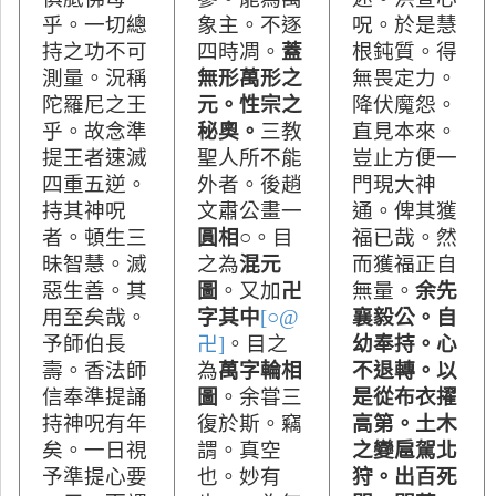
乎。一切總
象主。不逐
呪。於是慧
持之功不可
四時凋。
蓋
根鈍質。得
測量。況稱
無形萬形之
無畏定力。
陀羅尼之王
元。性宗之
降伏魔怨。
乎。故念準
秘奧。
三教
直見本來。
提王者速滅
聖人所不能
豈止方便一
四重五逆。
外者。後趙
門現大神
持其神呪
文肅公畫一
通。俾其獲
者。頓生三
圓相○
。目
福
已哉。然
昧智慧。滅
之為
混元
而獲福正自
惡生善。其
圖
。又加
卍
無量。
余先
用至矣哉。
字其中
[○@
襄毅公。自
予師伯長
卍]
。目之
幼奉持。心
壽。香法師
為
萬字輪相
不退轉。以
信奉準提誦
圖
。余甞三
是從布衣擢
持神呪有年
復於斯。竊
高第。土木
矣。一日視
謂。真空
之變扈駕北
予準提心要
也。妙有
狩。出百死