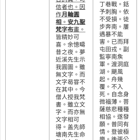
丁巷戰。銛
信者也。因
予刺胸。依
作
月輪圓
不受損。徒
相
。
安九聖
步奔南。屢
梵字
布
畫。
遇暴不能
皆精妙可
害。
已而拜
喜。余憶疇
屯田戎。副
昔之夜。夢
監寧南矦
近溪先生示
軍。渡洞庭
我圓圖。雖
湖。颶風
無文字。而
起。舟幾
文字曷甞不
覆。不入
在其中。今
死。自念身
僧人授我梵
微福薄。菩
書。雖立文
薩慈悲種種
字。而亦無
相協。遂發
文字相可
願。普同有
得。盖先師
情。登彼極
塘南先生命
樂。後張公