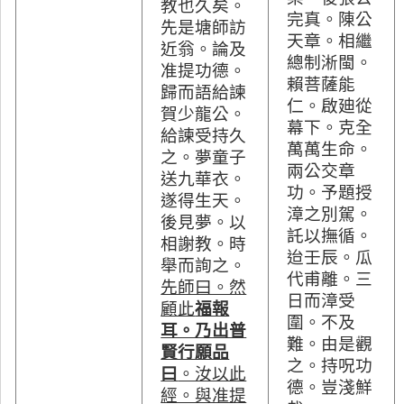
教也久矣。
完真。陳公
先是塘師訪
天章。相繼
近翁。論及
總制淅閩。
准提功德。
賴菩薩能
歸而語給諫
仁。啟廸從
賀少龍公。
幕下。克全
給諫受持久
萬萬生命。
之。夢童子
兩公交章
送九華衣。
功。予題授
遂得生天。
漳之別駕。
後見夢。以
託以撫循。
相謝教。時
迨壬辰。瓜
舉而詢之。
代甫離。三
先師曰。然
日而漳受
顧此
福報
圍。不及
耳。乃出普
難。由是觀
賢行願品
之。持呪功
曰
。汝以此
德。豈淺鮮
經。與准提