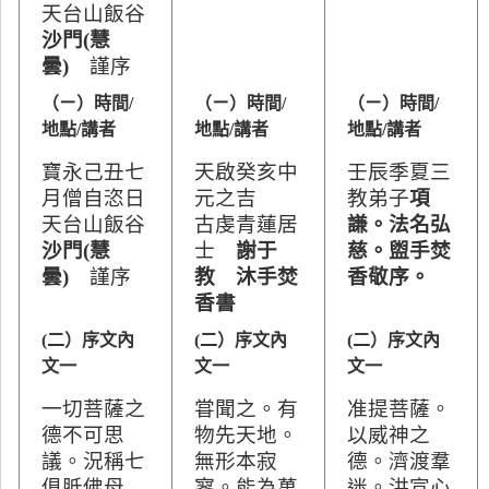
天台山飯谷
沙門(慧
曇)
謹序
（ㄧ）時間/
（ㄧ）時間/
（ㄧ）時間/
地點/講者
地點/講者
地點/講者
寶永
己丑七
天啟癸亥中
壬辰季夏三
月僧自恣日
元之吉
教弟子
項
天台山飯谷
古虔青蓮居
謙。法名弘
沙門(慧
士
謝于
慈。盥手焚
曇)
謹序
教 沐手焚
香敬序。
香書
(二）序文內
(二）序文內
(二）序文內
文一
文一
文一
一切菩薩之
甞聞之。有
准提菩薩。
德不可思
物先天地。
以威神之
議。況稱七
無形本寂
德。濟渡羣
俱胝佛母
寥。能為萬
迷。洪宣心